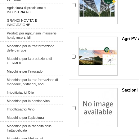
Agricoltura di precisione e
INDUSTRIA 4.0
GRANDI NOVITA' E
INNOVAZIONE
Prodotti per agriturismi, masserie,
hotel, resort, lidi
Agri PV 
Macchine per la trasformazione
delle carrube
Macchine per la produzione di
GERMOGLI
Macchine per l'avocado
Macchine per la trasformazione di
mandorle, pistacchi, noci
Stazioni
Imbottigliatrici Olio
Macchine per la cantina vino
Imbottigliatrici Vino
Macchine per l'apicoltura
Macchine per la raccolta della
frutta delicata
Macchine per Melograni