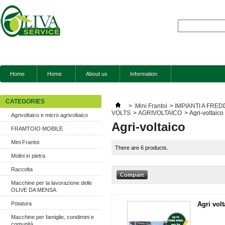
Home
Home
About us
Information
CATEGORIES
>
Mini Frantoi
>
IMPIANTI A FRE
VOLTS
>
AGRIVOLTAICO
>
Agri-voltaico
Agrivoltaico e micro agrivoltaico
Agri-voltaico
FRAMTOIO MOBILE
Mini Frantoi
There are 6 products.
Molini in pietra
Raccolta
Macchine per la lavorazione delle
OLIVE DA MENSA
Potatura
Agri volt
Macchine per famiglie, condimini e
comunità