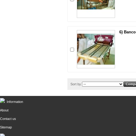
6) Banco
Sort by
Information
About
Contact us
Sitemap