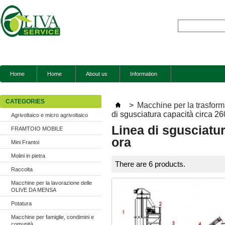
Home
Home
About us
Information
CATEGORIES
>
Macchine per la trasform
di sgusciatura capacità circa 26
Agrivoltaico e micro agrivoltaico
Linea di sgusciatur
FRAMTOIO MOBILE
ora
Mini Frantoi
Molini in pietra
There are 6 products.
Raccolta
Macchine per la lavorazione delle
OLIVE DA MENSA
Potatura
Macchine per famiglie, condimini e
comunità