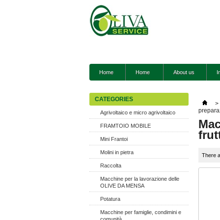
Home
Home
About us
I
CATEGORIES
>
preparaz
Agrivoltaico e micro agrivoltaico
Mac
FRAMTOIO MOBILE
frut
Mini Frantoi
Molini in pietra
There a
Raccolta
Macchine per la lavorazione delle
OLIVE DA MENSA
Potatura
Macchine per famiglie, condimini e
comunità