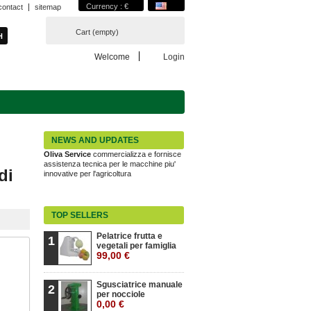
Currency : €
contact
sitemap
Cart
(empty)
Welcome
Login
NEWS AND UPDATES
Oliva Service
commercializza e fornisce
assistenza tecnica per le macchine piu'
di
innovative per l'agricoltura
TOP SELLERS
Pelatrice frutta e
1
vegetali per famiglia
99,00 €
Sgusciatrice manuale
2
per nocciole
0,00 €