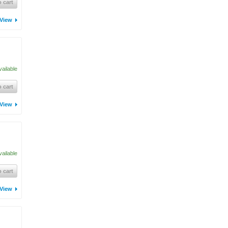
 cart
View
vailable
 cart
View
vailable
 cart
View