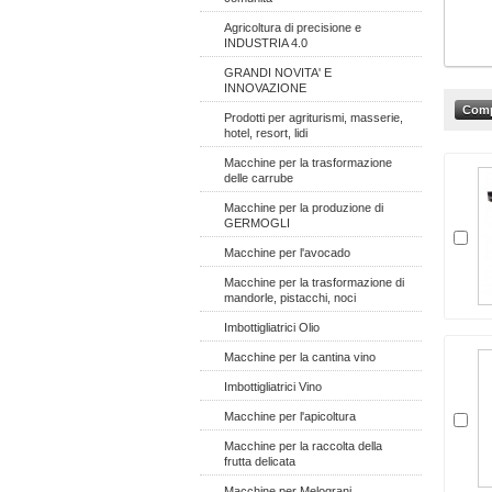
Agricoltura di precisione e
INDUSTRIA 4.0
GRANDI NOVITA' E
INNOVAZIONE
Prodotti per agriturismi, masserie,
hotel, resort, lidi
Macchine per la trasformazione
delle carrube
Macchine per la produzione di
GERMOGLI
Macchine per l'avocado
Macchine per la trasformazione di
mandorle, pistacchi, noci
Imbottigliatrici Olio
Macchine per la cantina vino
Imbottigliatrici Vino
Macchine per l'apicoltura
Macchine per la raccolta della
frutta delicata
Macchine per Melograni