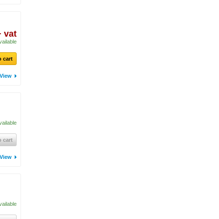
+ vat
vailable
 cart
View
vailable
 cart
View
vailable