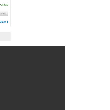
vailable
 cart
View