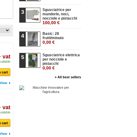
Sgusciatrice per
3
mandorle, noci,
nocciole e pistacchi
100,00 €
Basic: 28
4
frutti/minuto
0,00 €
Sgusciatrice elettrica
+ vat
5
per nocciole e
vailable
pistacchi
0,00 €
 cart
» All best sellers
View
+ vat
vailable
 cart
View