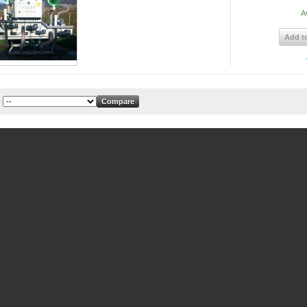
A
Add to
y