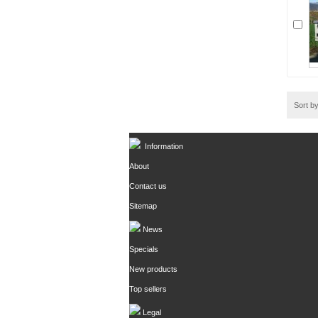
Sort b
Information
About
Contact us
Sitemap
News
Specials
New products
Top sellers
Legal