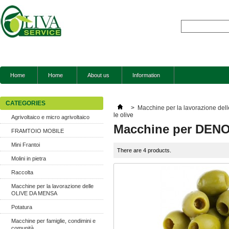
Home
Home
About us
Information
CATEGORIES
>
Macchine per la lavorazione d
le olive
Agrivoltaico e micro agrivoltaico
Macchine per DENO
FRAMTOIO MOBILE
Mini Frantoi
There are 4 products.
Molini in pietra
Raccolta
Macchine per la lavorazione delle
OLIVE DA MENSA
Potatura
Macchine per famiglie, condimini e
comunità