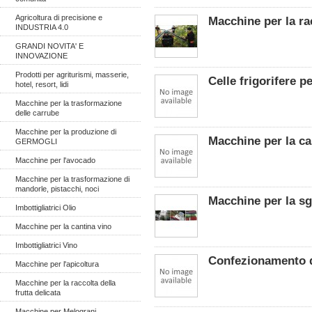
Agricoltura di precisione e
Macchine per la ra
INDUSTRIA 4.0
GRANDI NOVITA' E
INNOVAZIONE
Prodotti per agriturismi, masserie,
Celle frigorifere p
hotel, resort, lidi
Macchine per la trasformazione
delle carrube
Macchine per la produzione di
Macchine per la cal
GERMOGLI
Macchine per l'avocado
Macchine per la trasformazione di
mandorle, pistacchi, noci
Macchine per la sgr
Imbottigliatrici Olio
Macchine per la cantina vino
Imbottigliatrici Vino
Confezionamento de
Macchine per l'apicoltura
Macchine per la raccolta della
frutta delicata
Macchine per Melograni