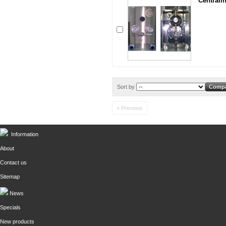
Centralin
Sort by
« Previous
Information
About
Contact us
Sitemap
News
Specials
New products