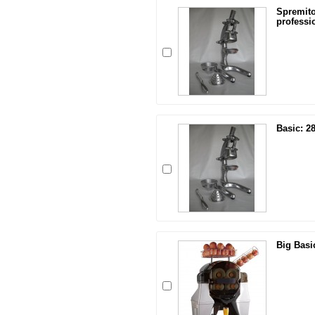
Spremit
professio
Basic: 28
Big Basic