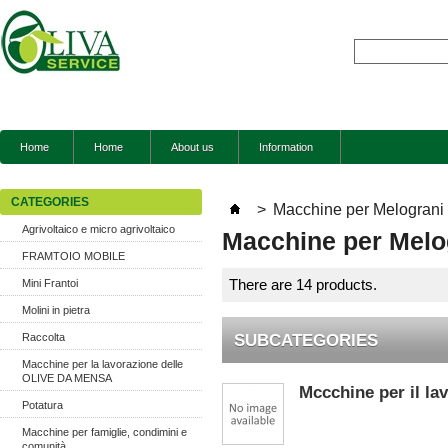
Home
Home
About us
Information
CATEGORIES
>
Macchine per Melograni
Agrivoltaico e micro agrivoltaico
Macchine per Melo
FRAMTOIO MOBILE
Mini Frantoi
There are 14 products.
Molini in pietra
SUBCATEGORIES
Raccolta
Macchine per la lavorazione delle
OLIVE DA MENSA
Mccchine per il la
Potatura
Macchine per famiglie, condimini e
comunità