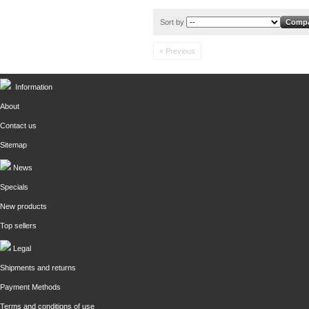
Sort by
« Previous
Information
About
Contact us
Sitemap
News
Specials
New products
Top sellers
Legal
Shipments and returns
Payment Methods
Terms and conditions of use