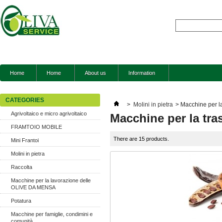
Home
Home
About us
Information
CATEGORIES
>
Molini in pietra
>
Macchine per la
Agrivoltaico e micro agrivoltaico
Macchine per la tra
FRAMTOIO MOBILE
There are 15 products.
Mini Frantoi
Molini in pietra
Raccolta
Macchine per la lavorazione delle
OLIVE DA MENSA
Potatura
Macchine per famiglie, condimini e
comunità