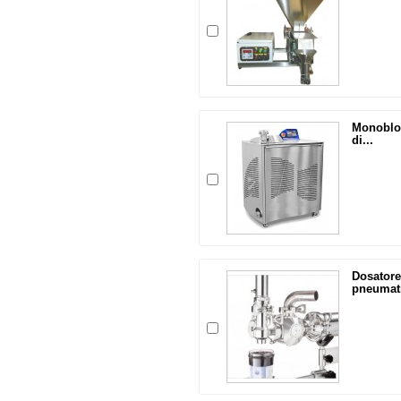
Monobloc
di...
Dosatore
pneumat