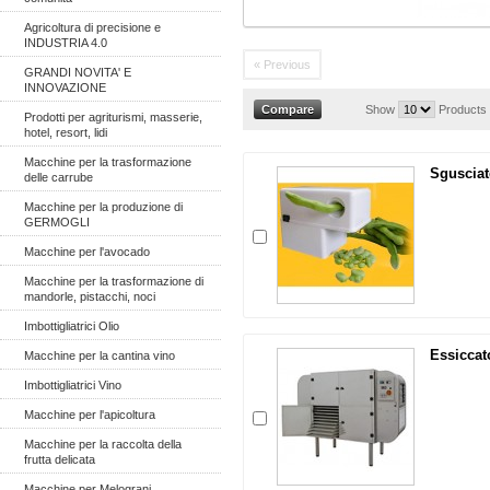
Agricoltura di precisione e
INDUSTRIA 4.0
« Previous
GRANDI NOVITA' E
INNOVAZIONE
Show
Products
Prodotti per agriturismi, masserie,
hotel, resort, lidi
Macchine per la trasformazione
Sgusciato
delle carrube
Macchine per la produzione di
GERMOGLI
Macchine per l'avocado
Macchine per la trasformazione di
mandorle, pistacchi, noci
Imbottigliatrici Olio
Essiccato
Macchine per la cantina vino
Imbottigliatrici Vino
Macchine per l'apicoltura
Macchine per la raccolta della
frutta delicata
Macchine per Melograni