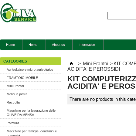
Home
Home
About us
Information
CATEGORIES
>
Mini Frantoi
>
KIT COM
ACIDITA' E PEROSSIDI
Agrivoltaico e micro agrivoltaico
KIT COMPUTERIZZ
FRAMTOIO MOBILE
ACIDITA' E PEROS
Mini Frantoi
Molini in pietra
There are no products in this cat
Raccolta
Macchine per la lavorazione delle
OLIVE DA MENSA
Potatura
Macchine per famiglie, condimini e
comunità