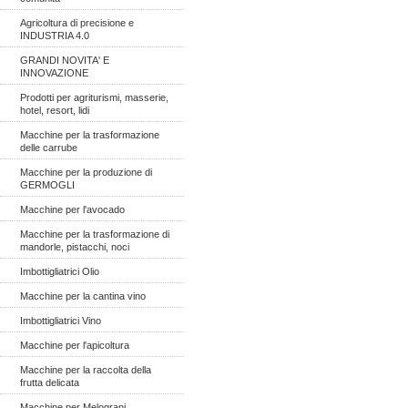
Agricoltura di precisione e
INDUSTRIA 4.0
GRANDI NOVITA' E
INNOVAZIONE
Prodotti per agriturismi, masserie,
hotel, resort, lidi
Macchine per la trasformazione
delle carrube
Macchine per la produzione di
GERMOGLI
Macchine per l'avocado
Macchine per la trasformazione di
mandorle, pistacchi, noci
Imbottigliatrici Olio
Macchine per la cantina vino
Imbottigliatrici Vino
Macchine per l'apicoltura
Macchine per la raccolta della
frutta delicata
Macchine per Melograni