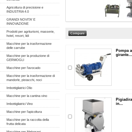
Agricoltura di precisione e
INDUSTRIA 4.0
GRANDI NOVITA' E
INNOVAZIONE
Prodotti per agriturismi, masserie,
hotel, resort, lidi
Macchine per la trasformazione
delle carrube
Pompa a
girante...
Macchine per la produzione di
GERMOGLI
Macchine per l'avocado
Macchine per la trasformazione di
mandorle, pistacchi, noci
Imbottigliatrici Olio
Macchine per la cantina vino
Pigiadira
in...
Imbottigliatrici Vino
Macchine per l'apicoltura
Macchine per la raccolta della
frutta delicata
Macchine per Melograni