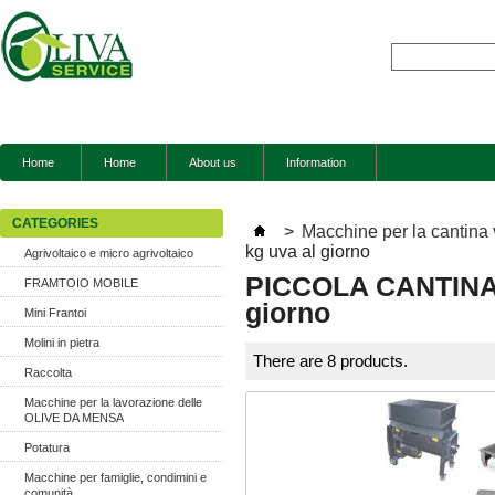
Home
Home
About us
Information
CATEGORIES
>
Macchine per la cantina 
kg uva al giorno
Agrivoltaico e micro agrivoltaico
PICCOLA CANTINA D
FRAMTOIO MOBILE
giorno
Mini Frantoi
Molini in pietra
There are 8 products.
Raccolta
Macchine per la lavorazione delle
OLIVE DA MENSA
Potatura
Macchine per famiglie, condimini e
comunità