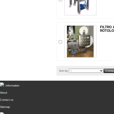
FILTRO 
ROTOLO
Sort by
Information
About
Contact us
Sitemap