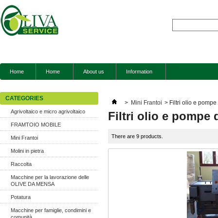
Home
Home
About us
Information
CATEGORIES
>
Mini Frantoi
>
Filtri olio e pompe
Agrivoltaico e micro agrivoltaico
Filtri olio e pompe 
FRAMTOIO MOBILE
There are 9 products.
Mini Frantoi
Molini in pietra
Raccolta
Macchine per la lavorazione delle
OLIVE DA MENSA
Potatura
Macchine per famiglie, condimini e
comunità