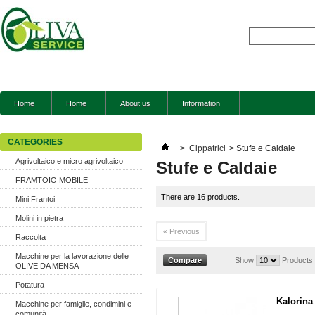
Home
Home
About us
Information
CATEGORIES
>
Cippatrici
>
Stufe e Caldaie
Agrivoltaico e micro agrivoltaico
Stufe e Caldaie
FRAMTOIO MOBILE
There are 16 products.
Mini Frantoi
Molini in pietra
« Previous
Raccolta
Macchine per la lavorazione delle
Show
Products
OLIVE DA MENSA
Potatura
Kalorina
Macchine per famiglie, condimini e
comunità