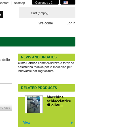
Currency : €
contact
sitemap
Cart
(empty)
Welcome
Login
NEWS AND UPDATES
a delle
Oliva Service
commercializza e fornisce
assistenza tecnica per le macchine piu'
innovative per l'agricoltura
RELATED PRODUCTS
Macchina
schiacciatrice
di olive...
to cart
View