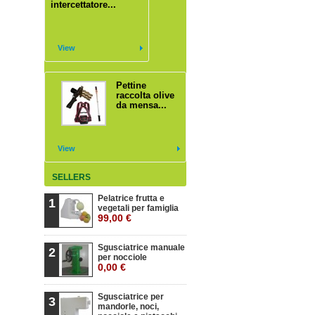
intercettatore...
View
Pettine
raccolta olive
da mensa...
View
SELLERS
Pelatrice frutta e
1
vegetali per famiglia
99,00 €
Sgusciatrice manuale
2
per nocciole
0,00 €
Sgusciatrice per
3
mandorle, noci,