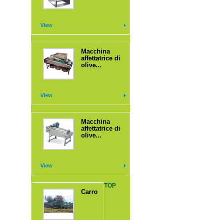
View
Macchina
affettatrice di
olive...
View
Macchina
affettatrice di
olive...
View
TOP
Carro