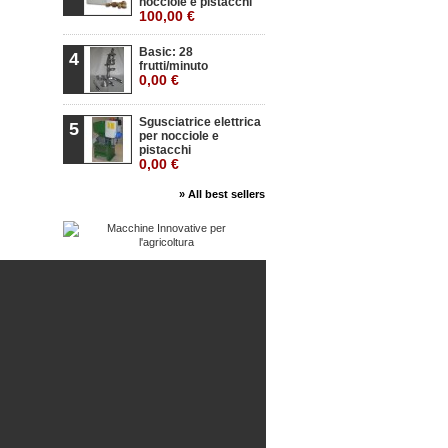
nocciole e pistacchi
100,00 €
Basic: 28
4
frutti/minuto
0,00 €
Sgusciatrice elettrica
5
per nocciole e
pistacchi
0,00 €
» All best sellers