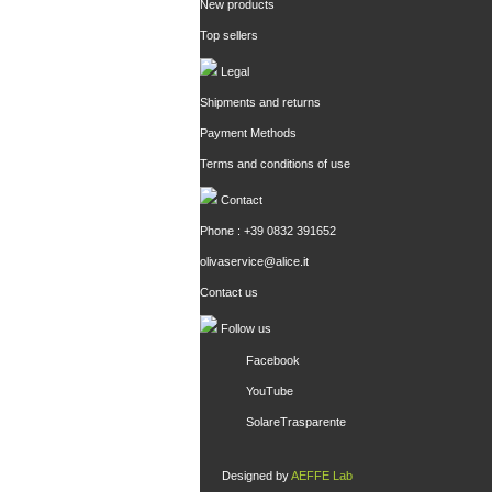
New products
Top sellers
Legal
Shipments and returns
Payment Methods
Terms and conditions of use
Contact
Phone : +39 0832 391652
olivaservice@alice.it
Contact us
Follow us
Facebook
YouTube
SolareTrasparente
Designed by
AEFFE Lab