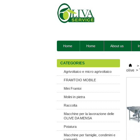
Home
Home
About us
I
CATEGORIES
>
olive
>
Agrivoltaico e micro agrivoltaico
FRAMTOIO MOBILE
Mini Frantoi
Molini in pietra
Raccolta
Macchine per la lavorazione delle
OLIVE DA MENSA
Potatura
Macchine per famiglie, condimini e
comunità