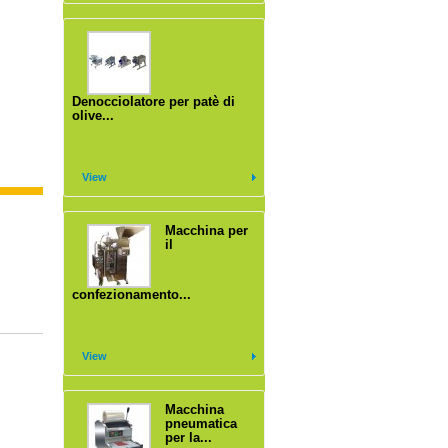
Denocciolatore per patè di
olive...
View
Macchina per
il
confezionamento...
View
Macchina
pneumatica
per la...