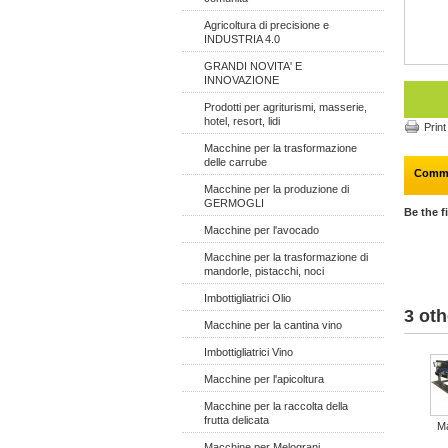
Agricoltura di precisione e
INDUSTRIA 4.0
GRANDI NOVITA' E
INNOVAZIONE
Prodotti per agriturismi, masserie,
hotel, resort, lidi
Print
Macchine per la trasformazione
delle carrube
Comm
Macchine per la produzione di
GERMOGLI
Be the f
Macchine per l'avocado
Macchine per la trasformazione di
mandorle, pistacchi, noci
Imbottigliatrici Olio
3 oth
Macchine per la cantina vino
Imbottigliatrici Vino
Macchine per l'apicoltura
Macchine per la raccolta della
frutta delicata
M
Macchine per Melograni