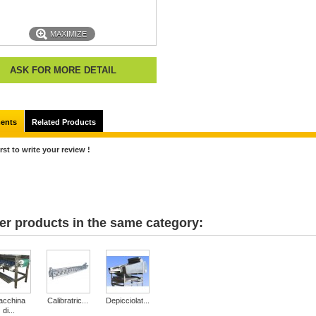
MAXIMIZE
ASK FOR MORE DETAIL
ents
Related Products
irst to write your review !
er products in the same category:
acchina
Calibratric...
Depicciolat...
di...