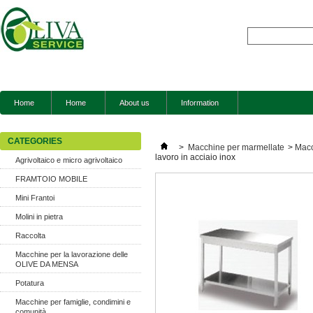
Home
Home
About us
Information
CATEGORIES
>
Macchine per marmellate
>
Macc
lavoro in acciaio inox
Agrivoltaico e micro agrivoltaico
FRAMTOIO MOBILE
Mini Frantoi
Molini in pietra
Raccolta
Macchine per la lavorazione delle
OLIVE DA MENSA
Potatura
Macchine per famiglie, condimini e
comunità