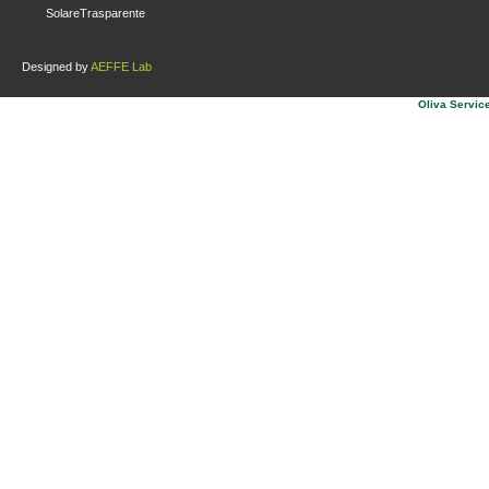
SolareTrasparente
Designed by
AEFFE Lab
Oliva Service