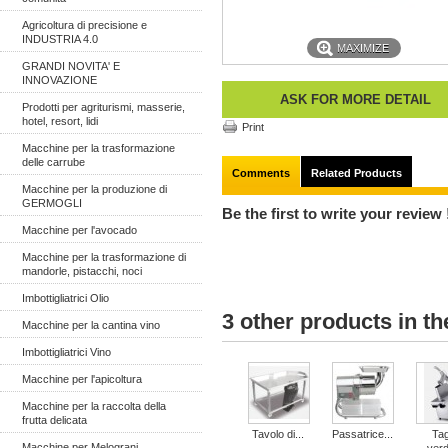
Agricoltura di precisione e
INDUSTRIA 4.0
MAXIMIZE
GRANDI NOVITA' E
INNOVAZIONE
ASK FOR MORE DETAIL
Prodotti per agriturismi, masserie,
hotel, resort, lidi
Print
Macchine per la trasformazione
delle carrube
Comments
Related Products
Macchine per la produzione di
GERMOGLI
Be the first to write your review 
Macchine per l'avocado
Macchine per la trasformazione di
mandorle, pistacchi, noci
Imbottigliatrici Olio
3 other products in t
Macchine per la cantina vino
Imbottigliatrici Vino
Macchine per l'apicoltura
Macchine per la raccolta della
frutta delicata
Tavolo di...
Passatrice...
Tag
Macchine per Melograni