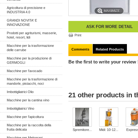
Agricoltura di precisione e
MAXIMIZE
INDUSTRIA 4.0
GRANDI NOVITA' E
INNOVAZIONE
ASK FOR MORE DETAIL
Prodotti per agriturismi, masserie,
Print
hotel, resort, lidi
Macchine per la trasformazione
Comments
Related Products
delle carrube
Macchine per la produzione di
Be the first to write your review 
GERMOGLI
Macchine per l'avocado
Macchine per la trasformazione di
mandorle, pistacchi, noci
Imbottigliatrici Olio
21 other products in 
Macchine per la cantina vino
Imbottigliatrici Vino
Macchine per l'apicoltura
Macchine per la raccolta della
frutta delicata
Spremitore...
Midi: 10-12...
Express
Macchine per Melograni