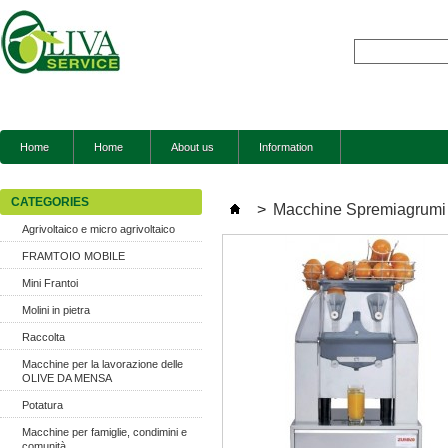
Home
Home
About us
Information
CATEGORIES
>
Macchine Spremiagrumi
Agrivoltaico e micro agrivoltaico
FRAMTOIO MOBILE
Mini Frantoi
Molini in pietra
Raccolta
Macchine per la lavorazione delle
OLIVE DA MENSA
Potatura
Macchine per famiglie, condimini e
comunità