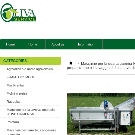
Home
Home
About us
Information
CATEGORIES
>
Macchine per la quarta gamma (ve
preparazione e il lavaggio di frutta e verd
Agrivoltaico e micro agrivoltaico
FRAMTOIO MOBILE
Mini Frantoi
Molini in pietra
Raccolta
Macchine per la lavorazione delle
OLIVE DA MENSA
Potatura
Macchine per famiglie, condimini e
comunità