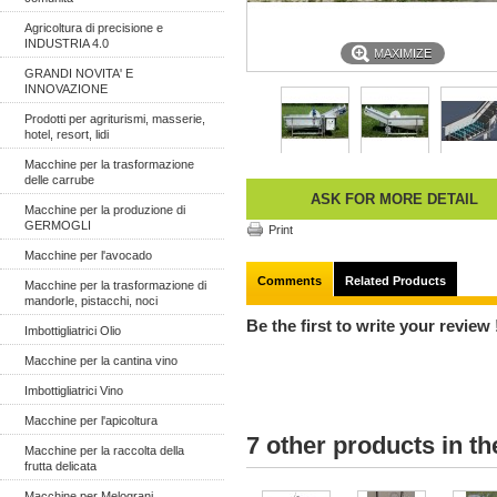
Agricoltura di precisione e
INDUSTRIA 4.0
MAXIMIZE
GRANDI NOVITA' E
INNOVAZIONE
Prodotti per agriturismi, masserie,
hotel, resort, lidi
Macchine per la trasformazione
delle carrube
ASK FOR MORE DETAIL
Macchine per la produzione di
GERMOGLI
Print
Macchine per l'avocado
Comments
Related Products
Macchine per la trasformazione di
mandorle, pistacchi, noci
Be the first to write your review 
Imbottigliatrici Olio
Macchine per la cantina vino
Imbottigliatrici Vino
Macchine per l'apicoltura
7 other products in t
Macchine per la raccolta della
frutta delicata
Macchine per Melograni