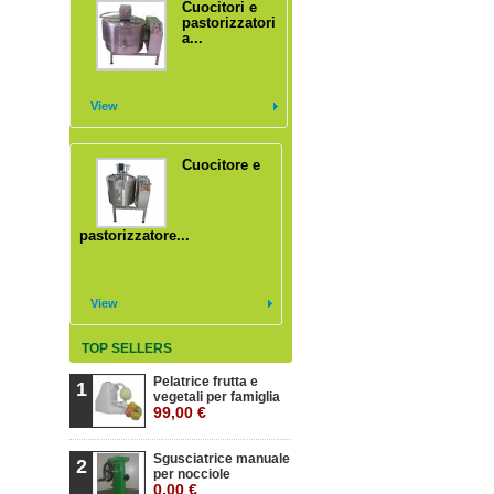
Cuocitori e
pastorizzatori
a...
View
Cuocitore e
pastorizzatore...
View
TOP SELLERS
Pelatrice frutta e
1
vegetali per famiglia
99,00 €
Sgusciatrice manuale
2
per nocciole
0,00 €