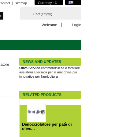
Currency : €
contact
sitemap
Cart
(empty)
Welcome
Login
NEWS AND UPDATES
atore
La soluzione per l'ammodernamento delle
aziende agricole.
RELATED PRODUCTS
Denocciolatore per patè di
olive...