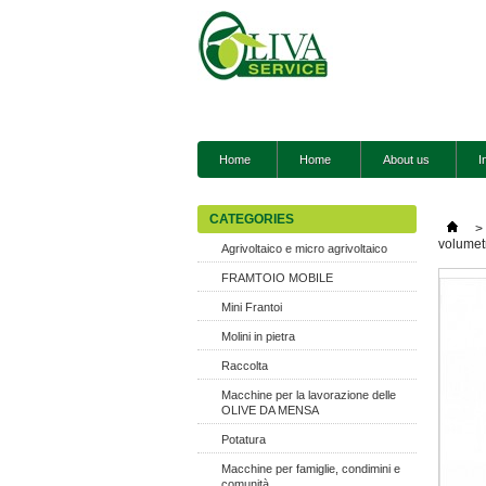
Home
Home
About us
I
CATEGORIES
>
volumet
Agrivoltaico e micro agrivoltaico
FRAMTOIO MOBILE
Mini Frantoi
Molini in pietra
Raccolta
Macchine per la lavorazione delle
OLIVE DA MENSA
Potatura
Macchine per famiglie, condimini e
comunità