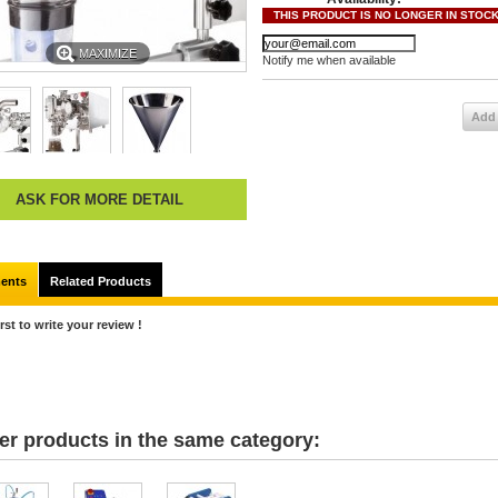
THIS PRODUCT IS NO LONGER IN STOC
MAXIMIZE
Notify me when available
Add 
ASK FOR MORE DETAIL
ents
Related Products
irst to write your review !
er products in the same category: