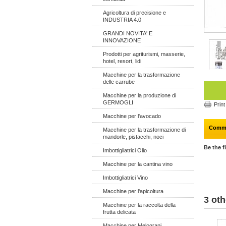
Agricoltura di precisione e
INDUSTRIA 4.0
GRANDI NOVITA' E
INNOVAZIONE
Prodotti per agriturismi, masserie,
hotel, resort, lidi
Macchine per la trasformazione
delle carrube
Macchine per la produzione di
GERMOGLI
Print
Macchine per l'avocado
Comm
Macchine per la trasformazione di
mandorle, pistacchi, noci
Be the f
Imbottigliatrici Olio
Macchine per la cantina vino
Imbottigliatrici Vino
Macchine per l'apicoltura
3 oth
Macchine per la raccolta della
frutta delicata
Macchine per Melograni