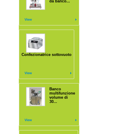
da banco...
View
Confezionatrice sottovuoto
View
Banco
multifunzione
volume di
30...
View