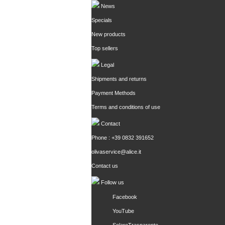
News
Specials
New products
Top sellers
Legal
Shipments and returns
Payment Methods
Terms and conditions of use
Contact
Phone : +39 0832 391652
olivaservice@alice.it
Contact us
Follow us
Facebook
YouTube