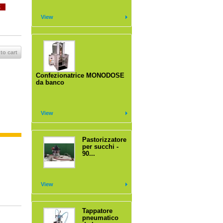
K
View
to cart
Confezionatrice MONODOSE
da banco
View
Pastorizzatore
per succhi -
90...
View
Tappatore
pneumatico