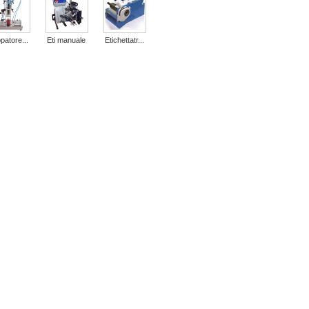
patore...
Eti manuale
Etichettatr...