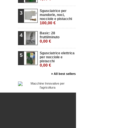
Sgusciatrice per
3
mandorle, noci,
nocciole e pistacchi
100,00 €
Basic: 28
4
frutti/minuto
0,00 €
Sgusciatrice elettrica
5
per nocciole e
pistacchi
0,00 €
» All best sellers