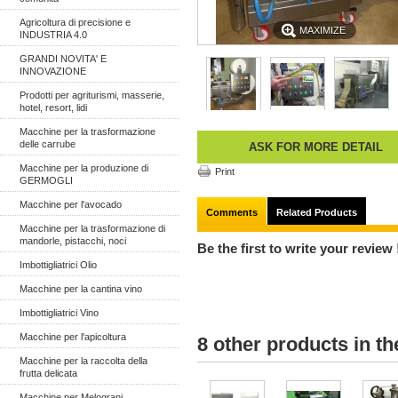
Agricoltura di precisione e
MAXIMIZE
INDUSTRIA 4.0
GRANDI NOVITA' E
INNOVAZIONE
Prodotti per agriturismi, masserie,
hotel, resort, lidi
Macchine per la trasformazione
delle carrube
ASK FOR MORE DETAIL
Macchine per la produzione di
Print
GERMOGLI
Macchine per l'avocado
Comments
Related Products
Macchine per la trasformazione di
mandorle, pistacchi, noci
Be the first to write your review 
Imbottigliatrici Olio
Macchine per la cantina vino
Imbottigliatrici Vino
Macchine per l'apicoltura
8 other products in t
Macchine per la raccolta della
frutta delicata
Macchine per Melograni