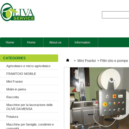
Home
Home
About us
Information
CATEGORIES
>
Mini Frantoi
>
Filtri olio e pompe
Agrivoltaico e micro agrivoltaico
FRAMTOIO MOBILE
Mini Frantoi
Molini in pietra
Raccolta
Macchine per la lavorazione delle
OLIVE DA MENSA
Potatura
Macchine per famiglie, condimini e
comunità