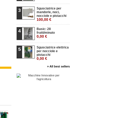
Sgusciatrice per
3
mandorle, noci,
nocciole e pistacchi
100,00 €
Basic: 28
4
frutti/minuto
0,00 €
Sgusciatrice elettrica
5
per nocciole e
pistacchi
0,00 €
» All best sellers