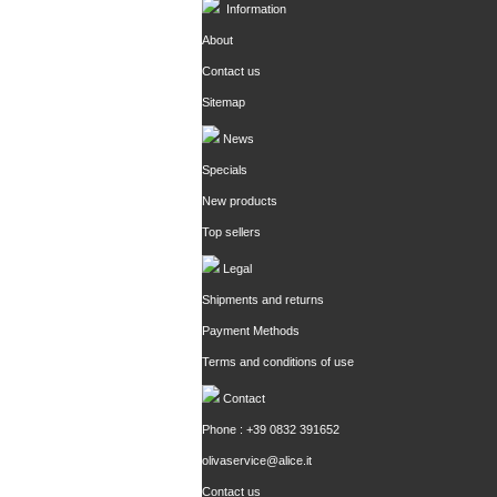
Information
About
Contact us
Sitemap
News
Specials
New products
Top sellers
Legal
Shipments and returns
Payment Methods
Terms and conditions of use
Contact
Phone : +39 0832 391652
olivaservice@alice.it
Contact us