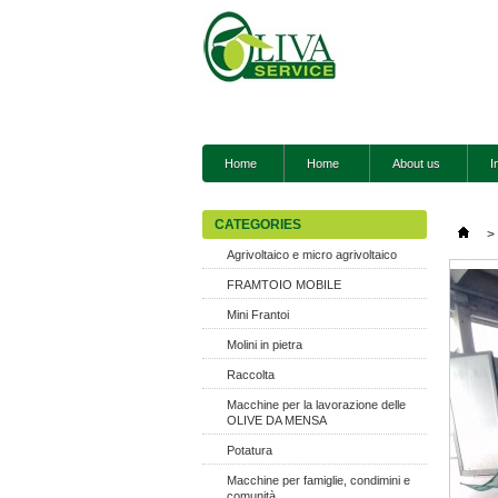
Home
Home
About us
I
CATEGORIES
>
Agrivoltaico e micro agrivoltaico
FRAMTOIO MOBILE
Mini Frantoi
Molini in pietra
Raccolta
Macchine per la lavorazione delle
OLIVE DA MENSA
Potatura
Macchine per famiglie, condimini e
comunità