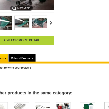
MAXIMIZE
ASK FOR MORE DETAIL
ents
Related Products
irst to write your review !
her products in the same category: