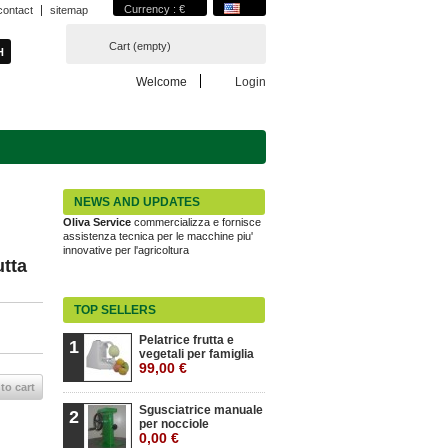
Currency : €
contact
sitemap
Cart
(empty)
Welcome
Login
NEWS AND UPDATES
La soluzione per l'ammodernamento delle
aziende agricole.
utta
TOP SELLERS
Pelatrice frutta e
1
vegetali per famiglia
99,00 €
to cart
Sgusciatrice manuale
2
per nocciole
0,00 €