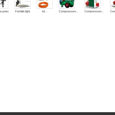
la pneo
Farfalla light
kit...
Compressore...
Compressore...
Com