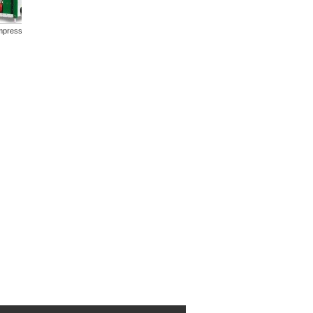
pressore...
Aria 380...
Compressore...
Compressore...
Kit...