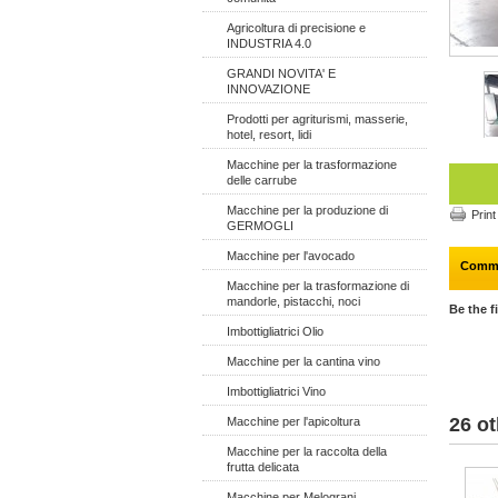
Agricoltura di precisione e
INDUSTRIA 4.0
GRANDI NOVITA' E
INNOVAZIONE
Prodotti per agriturismi, masserie,
hotel, resort, lidi
Macchine per la trasformazione
delle carrube
Macchine per la produzione di
Print
GERMOGLI
Macchine per l'avocado
Comm
Macchine per la trasformazione di
mandorle, pistacchi, noci
Be the f
Imbottigliatrici Olio
Macchine per la cantina vino
Imbottigliatrici Vino
26 ot
Macchine per l'apicoltura
Macchine per la raccolta della
frutta delicata
Macchine per Melograni