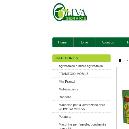
Home
Home
About us
I
CATEGORIES
>
Agrivoltaico e micro agrivoltaico
FRAMTOIO MOBILE
Mini Frantoi
Molini in pietra
Raccolta
Macchine per la lavorazione delle
OLIVE DA MENSA
Potatura
Macchine per famiglie, condimini e
comunità