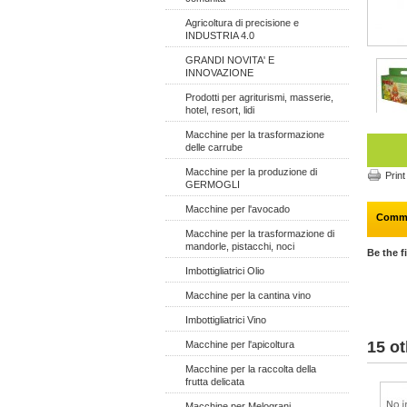
Agricoltura di precisione e
INDUSTRIA 4.0
GRANDI NOVITA' E
INNOVAZIONE
Prodotti per agriturismi, masserie,
hotel, resort, lidi
Macchine per la trasformazione
delle carrube
Macchine per la produzione di
Print
GERMOGLI
Macchine per l'avocado
Comm
Macchine per la trasformazione di
mandorle, pistacchi, noci
Be the f
Imbottigliatrici Olio
Macchine per la cantina vino
Imbottigliatrici Vino
15 ot
Macchine per l'apicoltura
Macchine per la raccolta della
frutta delicata
Macchine per Melograni