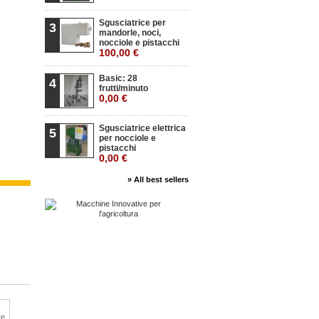
Sgusciatrice per
3
mandorle, noci,
nocciole e pistacchi
100,00 €
Basic: 28
4
frutti/minuto
0,00 €
Sgusciatrice elettrica
5
per nocciole e
pistacchi
0,00 €
» All best sellers