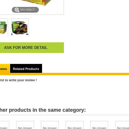
MAXIMIZE
ASK FOR MORE DETAIL
ents
Related Products
irst to write your review !
her products in the same category: