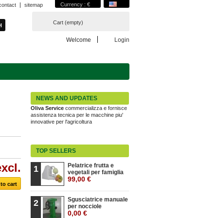
Currency : €
contact
sitemap
Cart
(empty)
Welcome
Login
NEWS AND UPDATES
Oliva Service
commercializza e fornisce
assistenza tecnica per le macchine piu'
innovative per l'agricoltura
TOP SELLERS
xcl.
Pelatrice frutta e
1
vegetali per famiglia
99,00 €
Sgusciatrice manuale
2
per nocciole
0,00 €