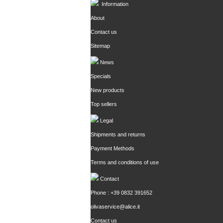
Information
About
Contact us
Sitemap
News
Specials
New products
Top sellers
Legal
Shipments and returns
Payment Methods
Terms and conditions of use
Contact
Phone : +39 0832 391652
olivaservice@alice.it
Contact us