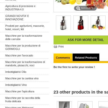
Agricoltura di precisione e
MAXIMIZE
INDUSTRIA 4.0
GRANDI NOVITA' E
INNOVAZIONE
Prodotti per agriturismi, masserie,
hotel, resort, lidi
Macchine per la trasformazione
delle carrube
ASK FOR MORE DETAIL
Macchine per la produzione di
Print
GERMOGLI
Macchine per l'avocado
Comments
Related Products
Macchine per la trasformazione di
mandorle, pistacchi, noci
Be the first to write your review !
Imbottigliatrici Olio
Macchine per la cantina vino
Imbottigliatrici Vino
23 other products in the 
Macchine per l'apicoltura
Macchine per la raccolta della
frutta delicata
Macchine per Melograni