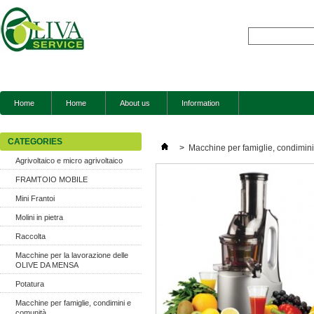
Home
Home
About us
Information
CATEGORIES
>
Macchine per famiglie, condimin
Agrivoltaico e micro agrivoltaico
FRAMTOIO MOBILE
Mini Frantoi
Molini in pietra
Raccolta
Macchine per la lavorazione delle
OLIVE DA MENSA
Potatura
Macchine per famiglie, condimini e
comunità