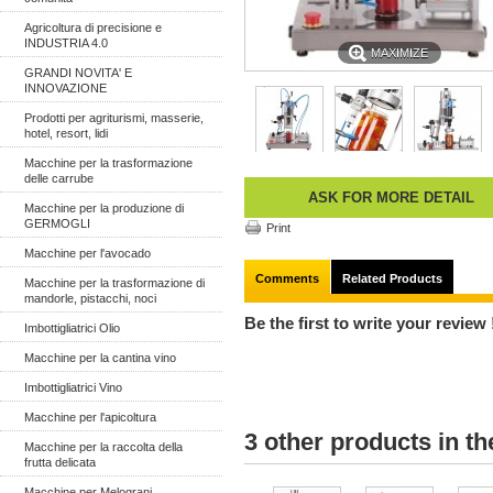
Agricoltura di precisione e
INDUSTRIA 4.0
MAXIMIZE
GRANDI NOVITA' E
INNOVAZIONE
Prodotti per agriturismi, masserie,
hotel, resort, lidi
Macchine per la trasformazione
delle carrube
ASK FOR MORE DETAIL
Macchine per la produzione di
GERMOGLI
Print
Macchine per l'avocado
Comments
Related Products
Macchine per la trasformazione di
mandorle, pistacchi, noci
Be the first to write your review 
Imbottigliatrici Olio
Macchine per la cantina vino
Imbottigliatrici Vino
Macchine per l'apicoltura
3 other products in t
Macchine per la raccolta della
frutta delicata
Macchine per Melograni