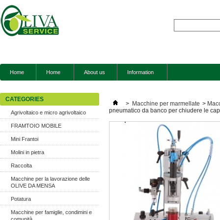
Home
Home
About us
Information
CATEGORIES
>
Macchine per marmellate
>
Macc
pneumatico da banco per chiudere le capsul
Agrivoltaico e micro agrivoltaico
FRAMTOIO MOBILE
Mini Frantoi
Molini in pietra
Raccolta
Macchine per la lavorazione delle
OLIVE DA MENSA
Potatura
Macchine per famiglie, condimini e
comunità