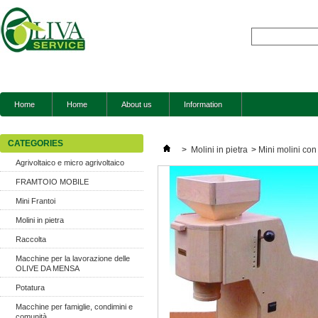
Home
Home
About us
Information
CATEGORIES
>
Molini in pietra
>
Mini molini con
Agrivoltaico e micro agrivoltaico
FRAMTOIO MOBILE
Mini Frantoi
Molini in pietra
Raccolta
Macchine per la lavorazione delle
OLIVE DA MENSA
Potatura
Macchine per famiglie, condimini e
comunità