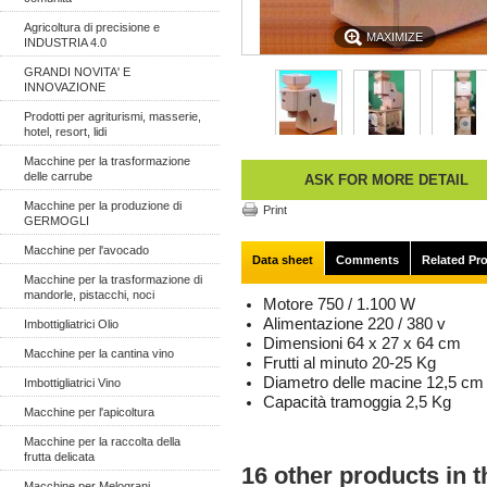
Agricoltura di precisione e
MAXIMIZE
INDUSTRIA 4.0
GRANDI NOVITA' E
INNOVAZIONE
Prodotti per agriturismi, masserie,
hotel, resort, lidi
Macchine per la trasformazione
delle carrube
ASK FOR MORE DETAIL
Macchine per la produzione di
Print
GERMOGLI
Macchine per l'avocado
Data sheet
Comments
Related Pr
Macchine per la trasformazione di
mandorle, pistacchi, noci
Motore
750 / 1.100 W
Alimentazione
220 / 380 v
Imbottigliatrici Olio
Dimensioni
64 x 27 x 64 cm
Macchine per la cantina vino
Frutti al minuto
20-25 Kg
Diametro delle macine
12,5 cm
Imbottigliatrici Vino
Capacità tramoggia
2,5 Kg
Macchine per l'apicoltura
Macchine per la raccolta della
frutta delicata
16 other products in 
Macchine per Melograni