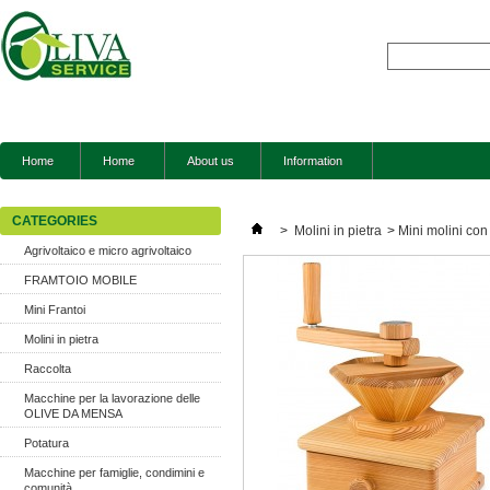
Home
Home
About us
Information
CATEGORIES
>
Molini in pietra
>
Mini molini con
Agrivoltaico e micro agrivoltaico
FRAMTOIO MOBILE
Mini Frantoi
Molini in pietra
Raccolta
Macchine per la lavorazione delle
OLIVE DA MENSA
Potatura
Macchine per famiglie, condimini e
comunità