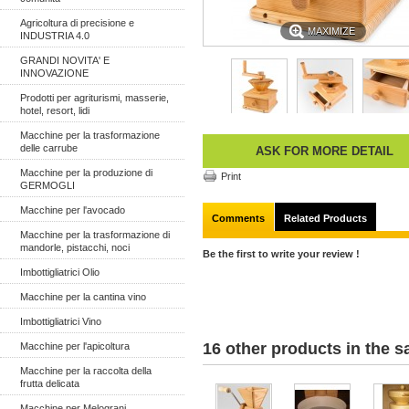
Agricoltura di precisione e
MAXIMIZE
INDUSTRIA 4.0
GRANDI NOVITA' E
INNOVAZIONE
Prodotti per agriturismi, masserie,
hotel, resort, lidi
Macchine per la trasformazione
delle carrube
ASK FOR MORE DETAIL
Macchine per la produzione di
Print
GERMOGLI
Macchine per l'avocado
Comments
Related Products
Macchine per la trasformazione di
mandorle, pistacchi, noci
Be the first to write your review !
Imbottigliatrici Olio
Macchine per la cantina vino
Imbottigliatrici Vino
16 other products in the 
Macchine per l'apicoltura
Macchine per la raccolta della
frutta delicata
Macchine per Melograni